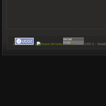
|
|
[>DC<] - Deadl