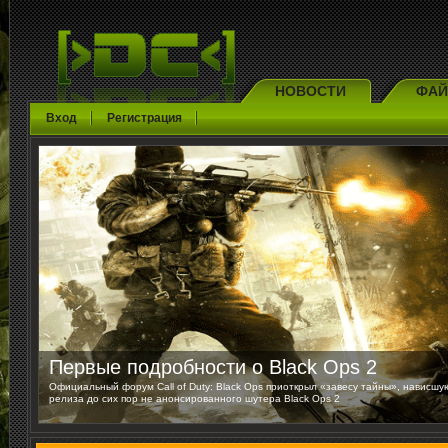
НОВОСТИ
ФА
Вход
Регистрация
Первые подробности о Black Ops 2
Официальный форум Call of Duty: Black Ops приоткрыл «завесу тайны», нависшу
релиза до сих пор не анонсированного шутера Black Ops 2