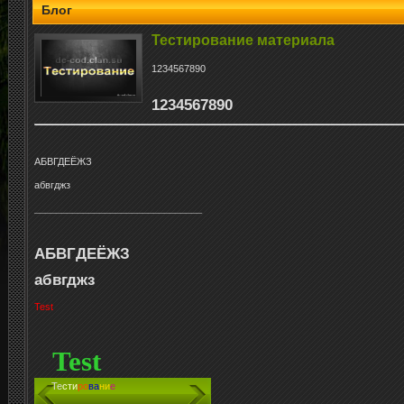
Блог
Тестирование материала
1234567890
1234567890
АБВГДЕЁЖЗ
абвгджз
_______________________________
АБВГДЕЁЖЗ
абвгджз
Test
Test
Те
сти
ро
ва
ни
е