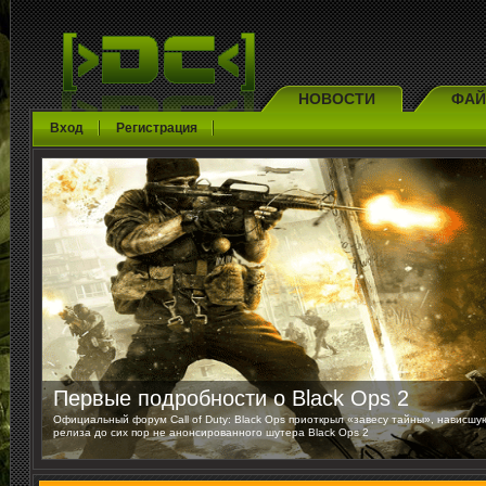
НОВОСТИ
ФА
Вход
Регистрация
Первые подробности о Black Ops 2
Официальный форум Call of Duty: Black Ops приоткрыл «завесу тайны», нависшу
релиза до сих пор не анонсированного шутера Black Ops 2