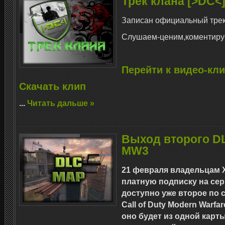
Трек клана [>DC<
Записан официальный трек 
Слушаем-ценим,коментиру
Перейти к видео-кл
Скачать клип
...
Читать дальше »
Выход второго D
MW3
21 февраля владельцам 
платную подписку на серв
доступно уже второе по 
Call of Duty Modern Warfa
оно будет из одной карты