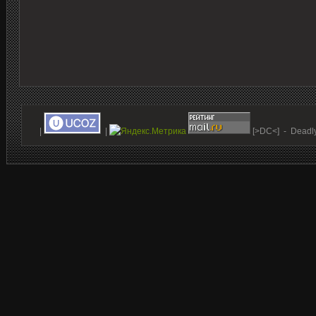
|
|
[>DC<] - Deadl