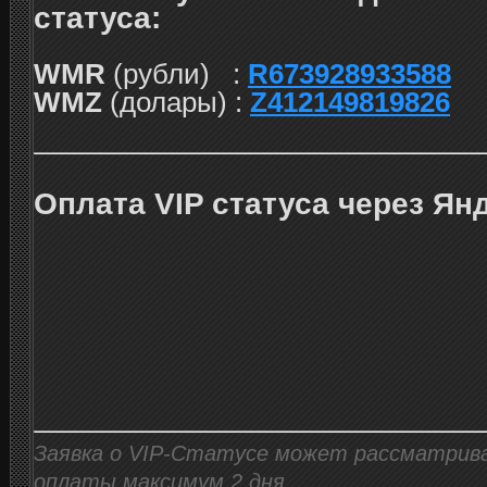
статуса:
WMR
(рубли) :
R673928933588
WMZ
(долары) :
Z412149819826
Оплата VIP статуса через Ян
Заявка о VIP-Статусе может рассматрив
оплаты максимум 2 дня.