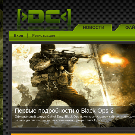
НОВОСТИ
ФА
Вход
Регистрация
Первые подробности о Black Ops 2
Официальный форум Call of Duty: Black Ops приоткрыл «завесу тайны», нависшу
релиза до сих пор не анонсированного шутера Black Ops 2